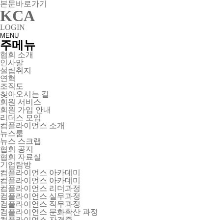
본문바로가기
KCA
LOGIN
MENU
주메뉴
협회 소개
인사말
설립취지
연혁
조직도
찾아오시는 길
회원 서비스
회원 가입 안내
리더스 모임
컴플라이언스 소개
뉴스룸
뉴스 스크랩
협회 공지
협회 자료실
기업탐방
컴플라이언스 아카데미
컴플라이언스 아카데미
컴플라이언스 리더과정
컴플라이언스 실무과정
컴플라이언스 직무과정
컴플라이언스 문화확산 과정
컴플라이언스 자격증