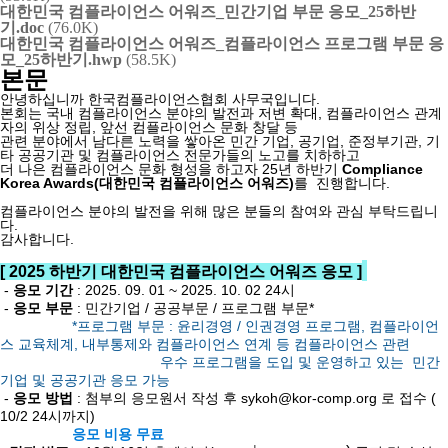
대한민국 컴플라이언스 어워즈_민간기업 부문 응모_25하반
기.doc
(76.0K)
대한민국 컴플라이언스 어워즈_컴플라이언스 프로그램 부문 응
모_25하반기.hwp
(58.5K)
본문
안녕하십니까 한국컴플라이언스협회 사무국입니다.
본회는
국내 컴플라이언스 분야의 발전과 저변 확대, 컴플라이언스 관계
자의 위상 정립,
앞선 컴플라이언스 문화 창달 등
관련 분야에서 남다른 노력을 쌓아온
민간 기업, 공기업, 준정부기관, 기
타 공공기관 및 컴플라이언스 전문가들의
노고를 치하하고
더 나은 컴플라이언스 문화 형성을 하고자 25년 하반기
Compliance
Korea Awards(대한민국 컴플라이언스 어워즈)
를
진행합니다.
컴플라이언스 분야의 발전을 위해
많은 분들의 참여와 관심 부탁드립니
다.
감사합니다.
[ 2025 하반기 대한민국 컴플라이언스 어워즈 응모 ]
-
응모 기간
: 2025. 09. 01 ~ 2025. 10. 02 24시
-
응모 부문
: 민간기업 / 공공부문 / 프로그램 부문*
*
프로그램 부문 :
윤리경영 /
인권경영 프로그램
,
컴플라이언
스 교육체계
,
내부통제와 컴플라이언스 연계 등 컴플라이언스 관련
우수 프로그램을 도입 및 운영하고 있는 민간
기업 및 공공기관 응모 가능
-
응모 방법
: 첨부의 응모원서 작성 후 sykoh@kor-comp.org 로 접수 (
10/2 24시까지)
응모 비용 무료